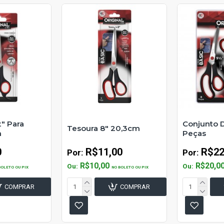
2" Para
Conjunto 
Tesoura 8" 20,3cm
m
Peças
0
R$11,00
R$22
Por:
Por:
R$10,00
R$20,0
Ou:
Ou:
BOLETO OU PIX
NO BOLETO OU PIX
COMPRAR
COMPRAR