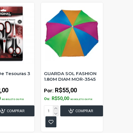
De Tesouras 3
GUARDA SOL FASHION
1.80M DIAM MOR-3545
,00
R$55,00
Por:
0
R$50,00
Ou:
NO BOLETO OU PIX
NO BOLETO OU PIX
COMPRAR
COMPRAR