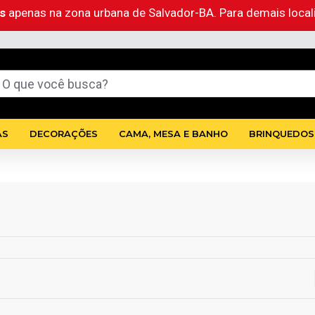
as
apenas na zona urbana de Salvador-BA. Para demais loca
AS
DECORAÇÕES
CAMA, MESA E BANHO
BRINQUEDOS