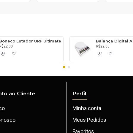
Boneco Lutador URF Ultimate
R$22,00
R$22,00
to ao Cliente
Perfil
co
Minha conta
onosco
Meus Pedidos
Favoritos