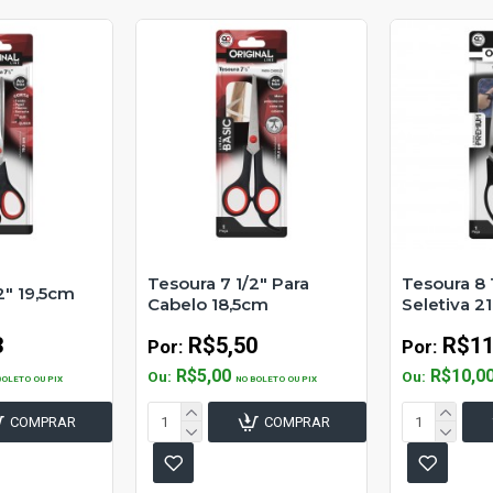
Tesoura 7 1/2" Para
Tesoura 8
2" 19,5cm
Cabelo 18,5cm
Seletiva 2
3
R$5,50
R$11
Por:
Por:
R$5,00
R$10,0
Ou:
Ou:
BOLETO OU PIX
NO BOLETO OU PIX
COMPRAR
COMPRAR