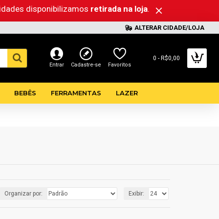
lidades disponibilizamos
retirada na loja
.
ALTERAR CIDADE/LOJA
0 - R$0,00
Entrar
Cadastre-se
Favoritos
BEBÊS
FERRAMENTAS
LAZER
Organizar por:
Exibir: