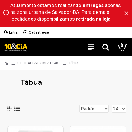
Atualmente estamos realizando
entregas
apenas
na zona urbana de Salvador-BA. Para demais
localidades disponibilizamos
retirada na loja
.
Entrar
Cadastre-se
UTILIDADES DOMÉSTICAS
Tábua
Tábua