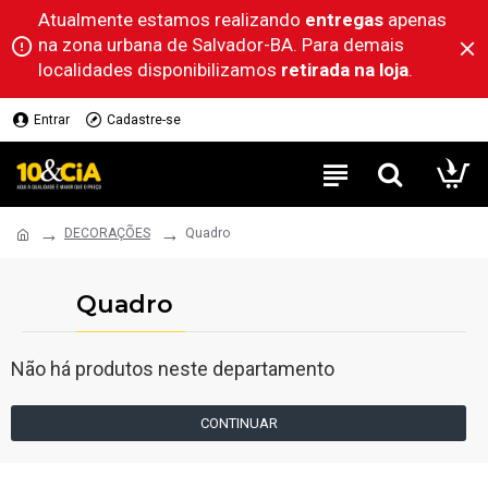
Atualmente estamos realizando
entregas
apenas
na zona urbana de Salvador-BA. Para demais
localidades disponibilizamos
retirada na loja
.
Entrar
Cadastre-se
DECORAÇÕES
Quadro
Quadro
Não há produtos neste departamento
CONTINUAR