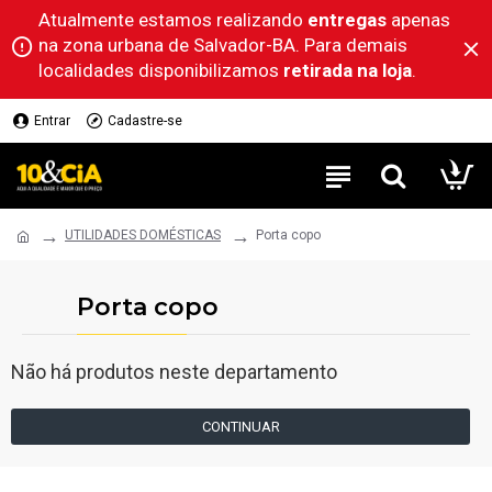
Atualmente estamos realizando
entregas
apenas
na zona urbana de Salvador-BA. Para demais
localidades disponibilizamos
retirada na loja
.
Entrar
Cadastre-se
UTILIDADES DOMÉSTICAS
Porta copo
Porta copo
Não há produtos neste departamento
CONTINUAR