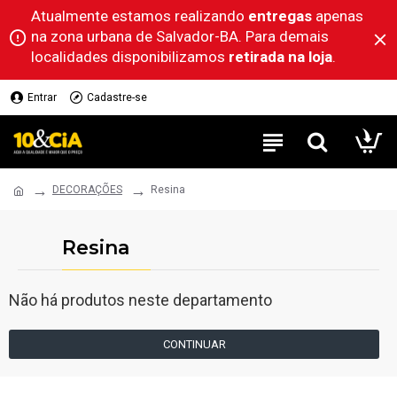
Atualmente estamos realizando
entregas
apenas
na zona urbana de Salvador-BA. Para demais
localidades disponibilizamos
retirada na loja
.
Entrar
Cadastre-se
DECORAÇÕES
Resina
Resina
Não há produtos neste departamento
CONTINUAR