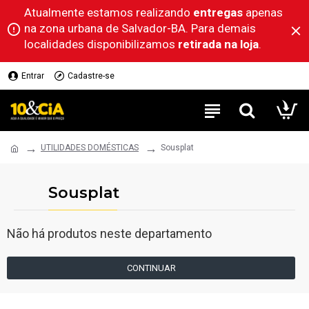
Atualmente estamos realizando
entregas
apenas
na zona urbana de Salvador-BA. Para demais
localidades disponibilizamos
retirada na loja
.
Entrar
Cadastre-se
UTILIDADES DOMÉSTICAS
Sousplat
Sousplat
Não há produtos neste departamento
CONTINUAR