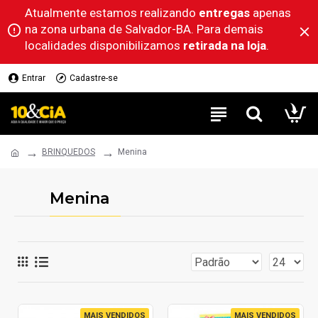
Atualmente estamos realizando
entregas
apenas
na zona urbana de Salvador-BA. Para demais
localidades disponibilizamos
retirada na loja
.
Entrar
Cadastre-se
BRINQUEDOS
Menina
Menina
MAIS VENDIDOS
MAIS VENDIDOS