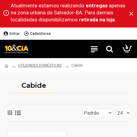
Atualmente estamos realizando
entregas
apenas
na zona urbana de Salvador-BA. Para demais
localidades disponibilizamos
retirada na loja
.
Entrar
Cadastre-se
UTILIDADES DOMÉSTICAS
Cabide
Cabide