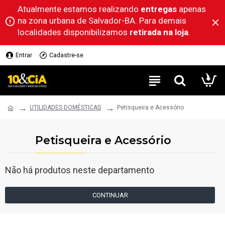
Atualmente estamos realizando
entregas
apenas
na zona urbana de Salvador-BA. Para demais
localidades disponibilizamos
retirada na loja
.
Entrar
Cadastre-se
UTILIDADES DOMÉSTICAS
Petisqueira e Acessório
Petisqueira e Acessório
Não há produtos neste departamento
CONTINUAR