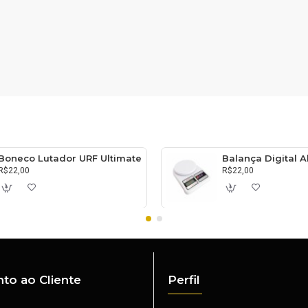
Boneco Lutador URF Ultimate
R$22,00
R$22,00
to ao Cliente
Perfil