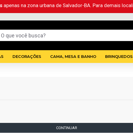
as
apenas na zona urbana de Salvador-BA. Para demais loca
AS
DECORAÇÕES
CAMA, MESA E BANHO
BRINQUEDOS
CONTINUAR