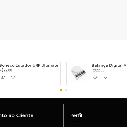
Boneco Lutador URF Ultimate
R$22,00
R$22,00
to ao Cliente
Perfil