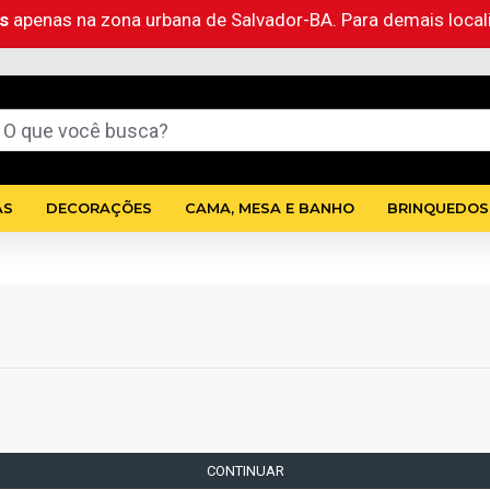
as
apenas na zona urbana de Salvador-BA. Para demais loca
AS
DECORAÇÕES
CAMA, MESA E BANHO
BRINQUEDOS
CONTINUAR